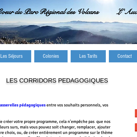
oeur du Parc Régional des Volcans L 'Auver
Les Séjours
Colonies
Les Tarifs
Contact
LES CORRIDORS PEDAGOGIQUES
 passerelles pédagogiques
entre vos souhaits personnels, vos
de créer votre propre programme, cela n'empêche pas que nos
leurs surs, mais vous pouvez soit changer, remplacer, ajouter
tre choix, ou, de créer entièrement un programme sur le thème