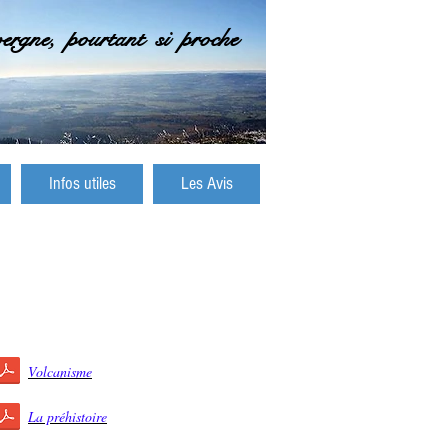
gne, pourtant si proche
Infos utiles
Les Avis
Volcanisme
La préhistoire