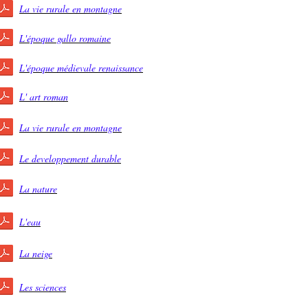
La vie rurale en montagne
L'époque gallo romaine
L'époque médievale renaissance
L' art roman
La vie rurale en montagne
Le developpement durable
La nature
L'eau
La neige
Les sciences