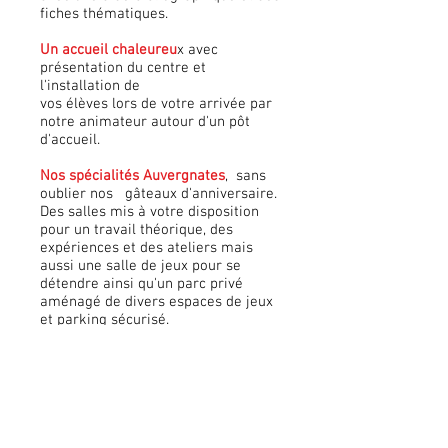
fiches thématiques.
Un accueil chaleureu
x avec
présentation du centre et
l'installation de
vos élèves lors de votre arrivée par
notre animateur autour d'un pôt
d'accueil.
Nos spécialités Auvergnates
, sans
oublier nos gâteaux d'anniversaire.
Des salles mis à votre disposition
pour un travail théorique, des
expériences et des ateliers mais
aussi une salle de jeux pour se
détendre ainsi qu'un parc privé
aménagé de divers espaces de jeux
et parking sécurisé.
Une salle de documentation
est à
votre disposition pour une meilleure
exploitation du séjour avec votre
classe pour une découverte
optimum.