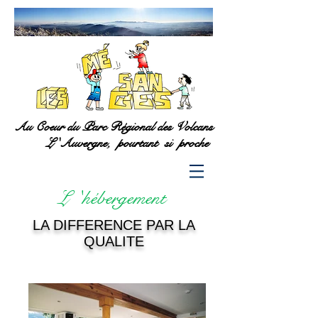
Au Coeur du Parc Régional des Volcans
L 'Auvergne, pourtant si proche
L 'hébergement
LA DIFFERENCE PAR LA
QUALITE