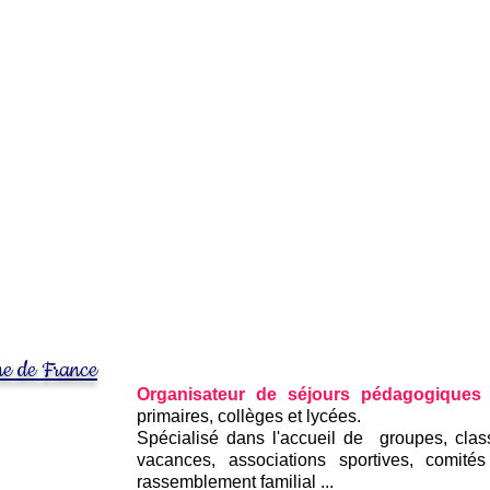
Les Mésanges, Centr
"QUALITE TOURISME" et cer
Situé à la Bourboule au cœur des grands espac
d’Auvergne, du Massif Central et la Chaîne des Puys
des paysages uniques e
Un site éducatif idéal dans un cadre exception
PUY DE LEM
Européen du volcanisme, et du
découvrir l'extraordinaire
vie des v
ne de France
Organisateur de séjours pédagogiques
primaires, collèges et lycées
.
Spécialisé dans l'accueil de groupes, clas
vacances, associations sportives, comités
rassemblement familial ...