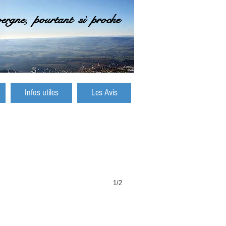
gne, pourtant si proche
Infos utiles
Les Avis
1/2
jours sportifs et vacances ​