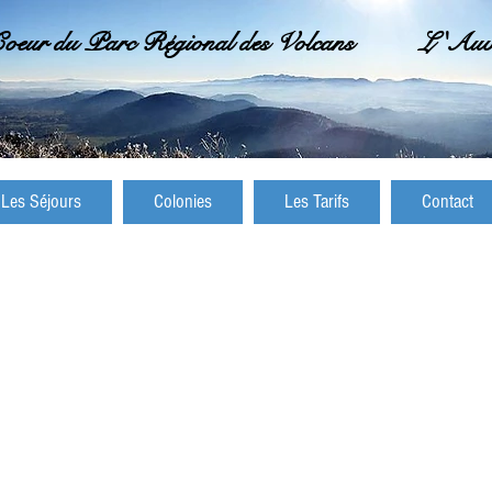
oeur du Parc Régional des Volcans L 'Auver
Les Séjours
Colonies
Les Tarifs
Contact
ours scolaires, classes de découverte, de neige, sé