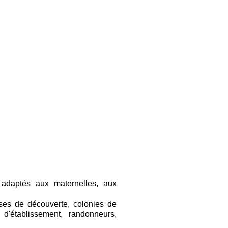
e labélisé
tifié "CERTIPAQ"
es du Parc Naturel des Volcans
 … une histoire géologique riche avec
n Europe.
VULCANIA
nel, proche de
, Parc
PTEGY
, Volcan à ciel ouvert, pour
olcans d'Auvergne.
adaptés aux maternelles, aux
ses de découverte, colonies de
 d'établissement, randonneurs,